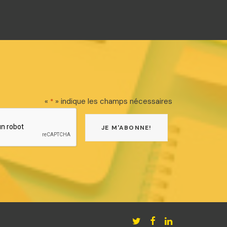
«
» indique les champs nécessaires
*