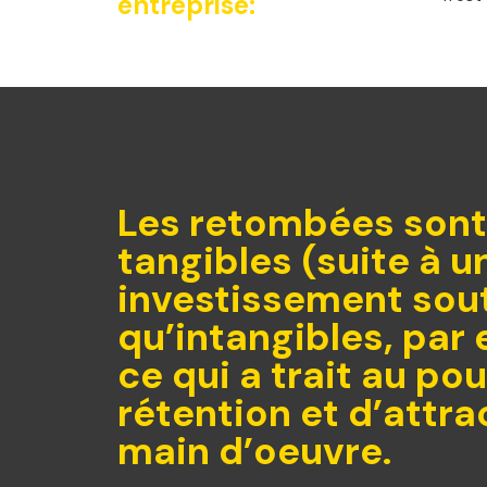
entreprise:
Les retombées sont
tangibles (suite à u
investissement sou
qu’intangibles, par
ce qui a trait au po
rétention et d’attra
main d’oeuvre.