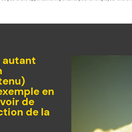
 autant
n
tenu)
 exemple en
uvoir de
ction de la