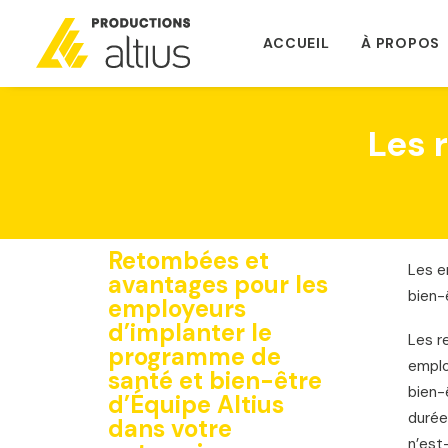
ACCUEIL
À PROPOS
Les 
Retombées et
Les e
avantages pour les
bien-
employeurs
d’implanter le
Les r
programme de
emplo
santé et bien-être
bien-
d’Équipe Altius
durée
dans votre
n’est