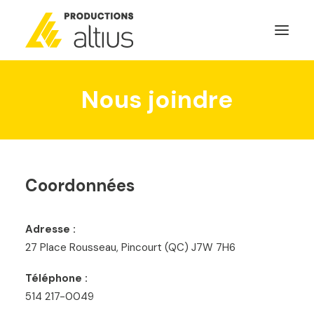
Nous joindre
ACCUEIL
À PROPOS
MISSION
NOS SERVICES
Coordonnées
POURQUOI INVESTIR
GÉNÉRATEURS DE NOUVELLES
Adresse :
NOUS JOINDRE
27 Place Rousseau, Pincourt (QC) J7W 7H6
Téléphone :
SEARCH
514 217-0049