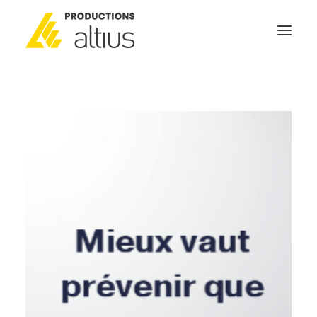
ACCUEIL
À PROPOS
MISSION
NOS SERVICES
POURQUOI INVESTIR
GÉNÉRATEURS DE NOUVELLES
NOUS JOINDRE
SEARCH