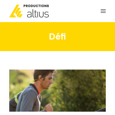
Défi
ACCUEIL
À PROPOS
MISSION
NOS SERVICES
POURQUOI INVESTIR
GÉNÉRATEURS DE NOUVELLES
NOUS JOINDRE
SEARCH