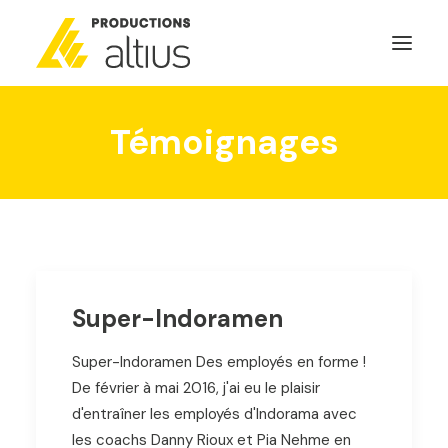
Témoignages
ACCUEIL
À PROPOS
MISSION
NOS SERVICES
POURQUOI INVESTIR
GÉNÉRATEURS DE NOUVELLES
Super-Indoramen
NOUS JOINDRE
Super-Indoramen Des employés en forme !
De février à mai 2016, j'ai eu le plaisir
d'entraîner les employés d'Indorama avec
SEARCH
les coachs Danny Rioux et Pia Nehme en