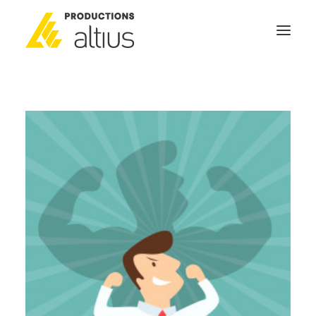
ACCUEIL
À PROPOS
MISSION
NOS SERVICES
POURQUOI INVESTIR
GÉNÉRATEURS DE NOUVELLES
NOUS JOINDRE
SEARCH