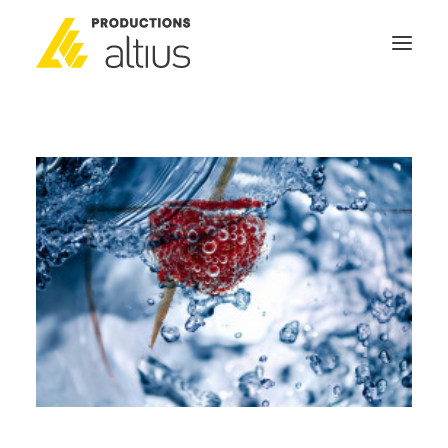
ACCUEIL
À PROPOS
MISSION
NOS SERVICES
POURQUOI INVESTIR
GÉNÉRATEURS DE NOUVELLES
NOUS JOINDRE
SEARCH