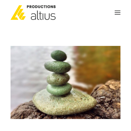
ACCUEIL
À PROPOS
MISSION
NOS SERVICES
POURQUOI INVESTIR
GÉNÉRATEURS DE NOUVELLES
NOUS JOINDRE
SEARCH