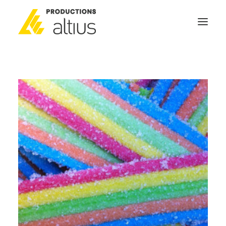
ACCUEIL
À PROPOS
MISSION
NOS SERVICES
POURQUOI INVESTIR
GÉNÉRATEURS DE NOUVELLES
NOUS JOINDRE
SEARCH