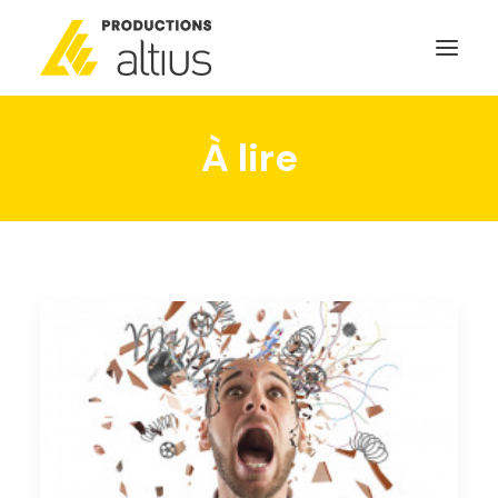
À lire
ACCUEIL
À PROPOS
MISSION
NOS SERVICES
POURQUOI INVESTIR
GÉNÉRATEURS DE NOUVELLES
NOUS JOINDRE
SEARCH