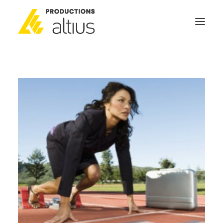
ACCUEIL
À PROPOS
MISSION
NOS SERVICES
POURQUOI INVESTIR
GÉNÉRATEURS DE NOUVELLES
NOUS JOINDRE
SEARCH