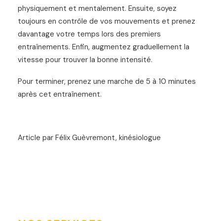
physiquement et mentalement. Ensuite, soyez
toujours en contr
ô
le de vos mouvements et prenez
davantage votre temps lors des premiers
entra
î
nements. Enfin, augmentez graduellement la
vitesse pour trouver la bonne intensit
é
.
Pour terminer, prenez une marche de 5 à 10 minutes
après
cet entra
î
nement.
Article par Félix Guèvremont, kinésiologue