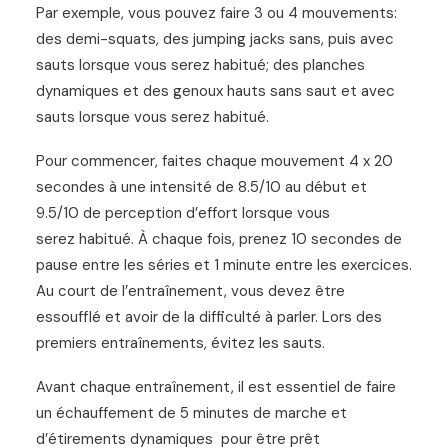
Par exemple, vous pouvez faire 3 ou 4 mouvements:
des demi-squats, des jumping jacks sans, puis avec
sauts lorsque vous serez
habitu
é
; des planches
dynamiques et des genoux hauts sans saut et avec
sauts lorsque vous serez
habitu
é
.
Pour commencer, faites chaque mouvement 4 x 20
secondes
à
une intensit
é
de 8.5/10 au d
é
but et
9.5/10 de perception d
’
effort lorsque vous
serez
habitu
é
. À chaque fois, prenez 10 secondes de
pause entre les s
é
ries et 1 minute entre les exercices.
Au court de l’entraînement, vous devez
ê
tre
essouffl
é
et avoir de la difficult
é à
parler. Lors des
premiers entraînements, é
vitez les sauts
.
Avant chaque entraînement, il est essentiel de faire
un
é
chauffement de 5 minutes de marche et
d
’é
tirements dynamiques
pour
ê
tre pr
ê
t