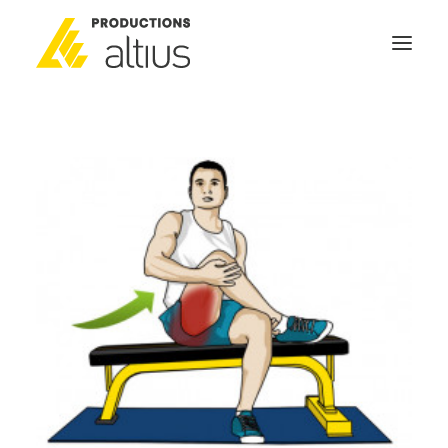
ACCUEIL
À PROPOS
MISSION
NOS SERVICES
POURQUOI INVESTIR
GÉNÉRATEURS DE NOUVELLES
NOUS JOINDRE
SEARCH