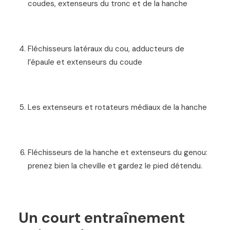
coudes, extenseurs du tronc et de la hanche
Fl
é
chisseurs lat
é
raux du cou, adducteurs de
l
’é
paule et extenseurs du coude
Les
extenseurs et rotateurs m
é
d
iaux de la hanche
Fl
é
chisseurs de la hanche et extenseurs du genou:
prenez bien la cheville et gardez le pied détendu.
Un court entraînement