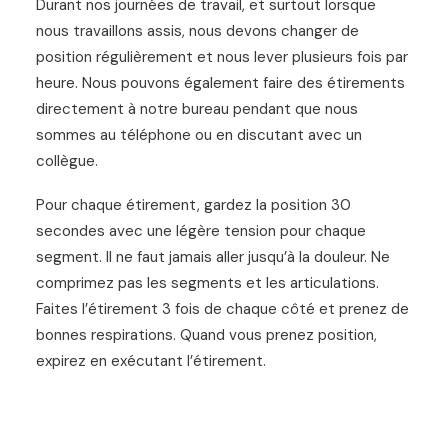
Durant nos journ
é
es de travail, et surtout lorsque
nous travaillons assis, nous devons changer de
position r
é
guli
è
rement et nous lever plusieurs fois par
heure. Nous pouvons
é
galement faire des
é
tirements
directement à notre bureau pendant que nous
sommes au t
é
l
é
phone ou en discutant avec un
coll
è
gue.
Pour chaque
é
tirement, gardez la position 30
secondes avec une l
é
g
è
re tension pour chaque
segment. Il ne faut jamais aller jusqu’à la douleur. Ne
comprimez pas les segments et les artic
ulations.
Faites l’étirement 3 fois de chaque c
ô
t
é
et prenez de
bonnes respirations. Quand vous prenez position,
expirez en exécutant l
’é
tirement.