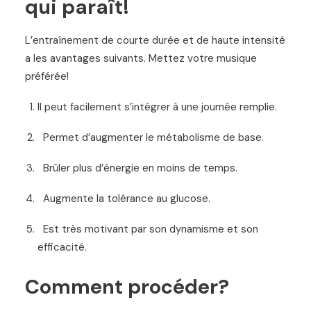
qui paraît!
L
’
entra
î
nement de courte dur
é
e et de haute intensit
é
a les avantages suivants. Mettez votre musique
pr
é
f
é
r
é
e!
Il peut facilement s
’
int
é
grer
à
une journ
é
e remplie.
Permet d
’
augmenter le m
é
tabolisme de base.
Br
û
ler plus d
’é
nergie en moins de temps.
Augmente la tol
é
rance au glucose.
Est tr
è
s motivant par son dynamisme et son
efficacit
é
.
Comment procéder?