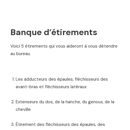
Banque d’étirements
Voici 5
é
tirements qui vous aideront
à
vous d
é
tendre
au bureau.
Les
adducteurs des
é
paules, fl
é
chisseurs des
avant-bras et fl
é
chisseurs lat
é
raux
E
xtenseurs du dos, de la hanche, du genoux, de la
cheville
É
tirement des fl
é
chisseurs des
é
paules, des