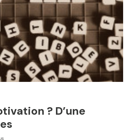
otivation ? D’une
nes
US