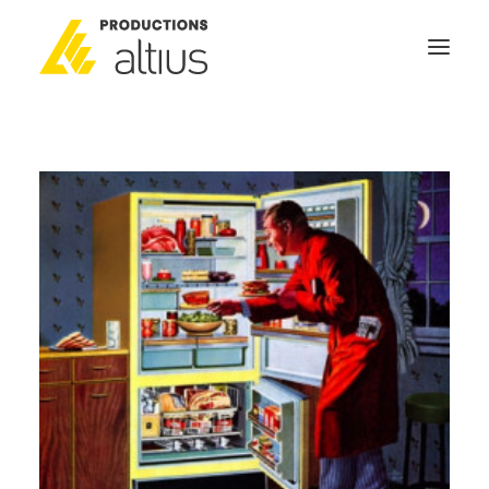
ACCUEIL
À PROPOS
MISSION
NOS SERVICES
POURQUOI INVESTIR
GÉNÉRATEURS DE NOUVELLES
NOUS JOINDRE
SEARCH