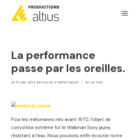
ACCUEIL
La performance
À PROPOS
passe par les oreilles.
MISSION
NOS SERVICES
IN
À LIRE
,
NOS ARTICLES SYMPATIQUES
|
BY
ALTIUS
POURQUOI INVESTIR
GÉNÉRATEURS DE NOUVELLES
NOUS JOINDRE
Pour les mélomanes nés avant 1970, l’objet de
convoitise extrême fut le Walkman Sony jaune,
SEARCH
résistant à l’eau. Nous pouvions enfin écouter notre