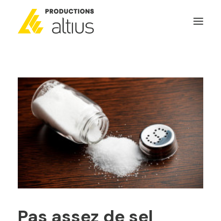
ACCUEIL
À PROPOS
MISSION
NOS SERVICES
POURQUOI INVESTIR
GÉNÉRATEURS DE NOUVELLES
NOUS JOINDRE
SEARCH
Pas assez de sel