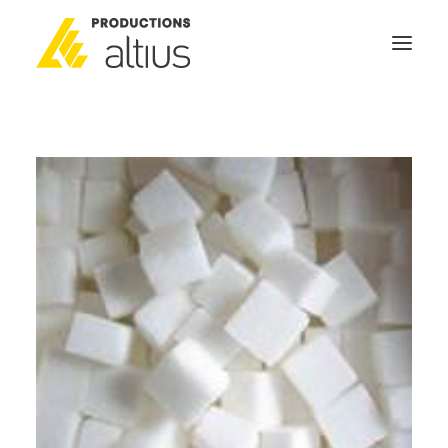
ACCUEIL
À PROPOS
MISSION
NOS SERVICES
POURQUOI INVESTIR
GÉNÉRATEURS DE NOUVELLES
NOUS JOINDRE
SEARCH