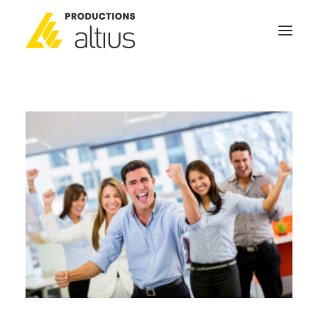
ACCUEIL
À PROPOS
MISSION
NOS SERVICES
POURQUOI INVESTIR
GÉNÉRATEURS DE NOUVELLES
NOUS JOINDRE
SEARCH